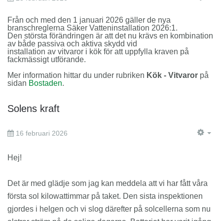
EM
Från och med den 1 januari 2026 gäller de nya
branschreglerna Säker Vatteninstallation 2026:1.
Den största förändringen är att det nu krävs en kombination
av både passiva och aktiva skydd vid
installation av vitvaror i kök för att uppfylla kraven på
fackmässigt utförande.​
Mer information hittar du under rubriken
Kök - Vitvaror
på
sidan
Bostaden
.
Solens kraft
16 februari 2026
EM
Hej!
Det är med glädje som jag kan meddela att vi har fått våra
första sol kilowattimmar på taket. Den sista inspektionen
gjordes i helgen och vi slog därefter på solcellerna som nu