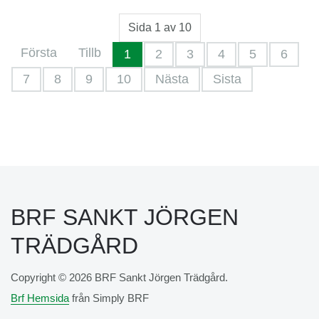
Sida 1 av 10
Första
Tillb
1
2
3
4
5
6
7
8
9
10
Nästa
Sista
BRF SANKT JÖRGEN
TRÄDGÅRD
Copyright © 2026 BRF Sankt Jörgen Trädgård.
Brf Hemsida
från Simply BRF